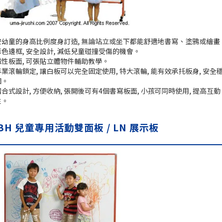
按幼童的身高比例度身訂造, 無論站立或坐下都能舒適地書寫、塗鴉或繪畫
彩色邊框, 安全設計, 減低兒童碰撞受傷的機會。
磁性板面, 可張貼立體物件輔助教學。
專業滾輪鎖定, 讓白板可以完全固定使用, 特大滾輪, 能有效承托板身, 安全
固。
摺合式設計, 方便收納, 張開後可有4個書寫板面, 小孩可同時使用, 提高互動
性。
BH 兒童專用活動雙面板 / LN 展示板