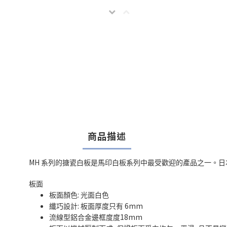
商品描述
MH
系列的搪瓷白板是馬印白板系列中最受歡迎的產品之一。日本
板面
:
板面顏色
光面白色
:
6mm
纖巧設計
板面厚度只有
18mm
流線型鋁合金邊框度度