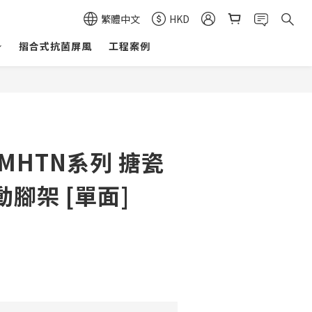
繁體中文
HKD
摺合式抗菌屏風
工程案例
MHTN系列 搪瓷
腳架 [單面]