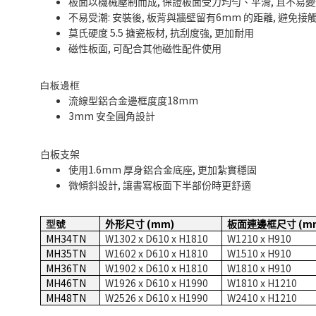
,
,
板面以機械壓制而成
保證板面受力均勻、平滑
且不易變
:
,
6mm
,
不易受潮
安裝後
板背與牆壁留有
的距離
避免接
5.5
,
,
莫氏硬度
搪瓷板材
抗刮度強
更加耐用
,
磁性板面
可配合其他磁性配件使用
白板邊框
18mm
流線型鋁合金邊框度度
3mm
安全圓角設計
白板支架
1.6mm
,
使用
厚身鋁合金底座
更加紮實穩固
,
微傾斜設計
讓書寫板面下半部份時更舒適
號
(mm)
(m
型
外形尺寸
板面連邊框尺寸
MH34TN
W1302 x D610 x H1810
W1210 x H910
MH35TN
W1602 x D610 x H1810
W1510 x H910
MH36TN
W1902 x D610 x H1810
W1810 x H910
MH46TN
W1926 x D610 x H1990
W1810 x H1210
MH48TN
W2526 x D610 x H1990
W2410 x H1210