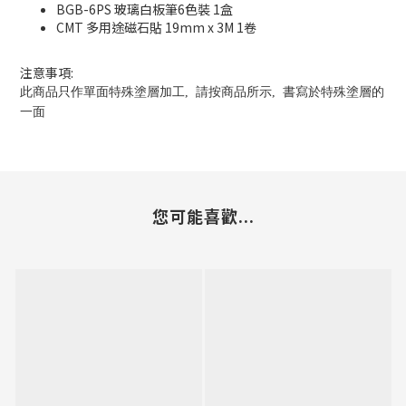
BGB-6PS 玻璃白板筆6色裝 1盒
CMT 多用途磁石貼 19mm x 3M 1卷
注意事項:
此商品只作單面特殊塗層加工, 請按
商品所示,
書寫於
特殊塗層的
一面
您可能喜歡...