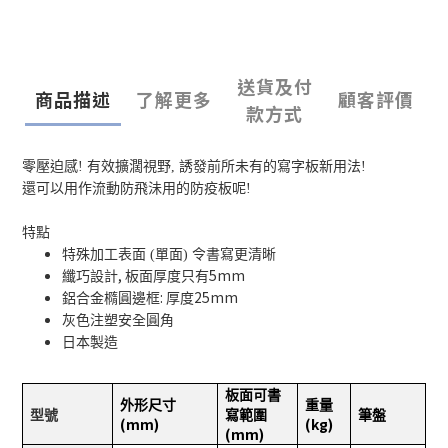
送貨及付
商品描述
了解更多
顧客評價
款方式
零壓迫感! 有效擴濶視野, 誘發前所未有的寫字板新用法!
還可以用作流動防飛沬用的防疫板呢!
特點
特殊加工表面 (單面) 令書寫更清晰
,
5mm
纖巧設計
板面厚度只有
:
25mm
鋁合金橢圓邊框
厚度
灰色注塑安全圓角
日本製造
板面可書
外形尺寸
重量
型號
寫範圍
筆盤
(mm)
(kg)
(mm)