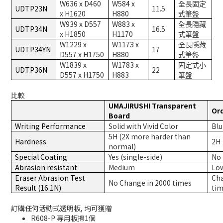
W636 x D460
W584 x
全長固定
UDTP23N
11.5
x H1620
H880
式筆盤
W939 x D557
W883 x
全長隱藏
UDTP34N
16.5
x H1850
H1170
式筆盤
W1229 x
W1173 x
全長隱藏
UDTP34YN
17
D557 x H1750
H880
式筆盤
W1839 x
W1783 x
固定式小
UDTP36N
22
D557 x H1750
H883
筆盤
比較
UMAJIRUSHI Transparent
Ord
Board
Writing Performance
Solid with Vivid Color
Blu
5H (2X more harder than
Hardness
2H
normal)
Special Coating
Yes (single-side)
No
Abrasion resistant
Medium
Low
Eraser Abrasion Test
Cha
No Change in 2000 times
Result (16.1N)
ti
訂購任何活動式透明板, 均可獲贈
R608-P 專用板擦1個