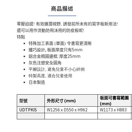
商品描述
零壓迫感! 有效擴濶視野, 誘發前所未有的寫字板新用法!
還可以用作流動防飛沬用的防疫板呢!
特點
特殊加工表面 (單面) 令書寫更清晰
,
5mm
纖巧設計
板面厚度只有
:
25mm
鋁合金橢圓邊框
厚度
灰色注塑安全圓角
平腳設計, 避免兒童不小心絆倒
特製高度, 適合兒童使用
日本製造
板面可書寫範圍
(mm)
型號
外形尺寸
(mm)
UDTPKIS
W1256 x D550 x H962
W1173 x H883