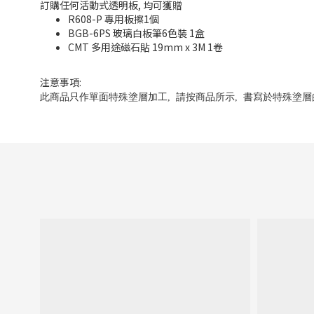
訂購任何活動式透明板, 均可獲贈
R608-P 專用板擦1個
BGB-6PS 玻璃白板筆6色裝 1盒
CMT 多用途磁石貼 19mm x 3M 1卷
注意事項:
此商品只作單面特殊塗層加工, 請按
商品所示,
書寫於
特殊塗層