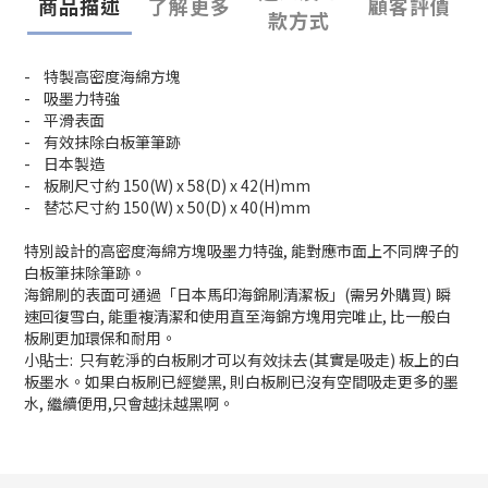
商品描述
了解更多
顧客評價
款方式
-
特製高密度海綿方塊
-
吸墨力特強
-
平滑表面
-
有效抹除白板筆筆跡
-
日本製造
- 板刷尺寸約 150(W) x 58(D) x 42(H)mm
- 替芯尺寸約 150(W) x 50(D) x 40(H)mm
特別設計的高密度海綿方塊吸墨力特強
,
能對應市面上不同牌子的
白板筆抹除筆跡。
海錦刷的表面可通過
「
日本馬印
海錦
刷清潔板
」
(
需另外購買
)
瞬
速回復雪白
,
能重複清潔和使用直至海錦方塊用完唯止
,
比一般白
板刷更加環保和耐用。
小貼士
:
只有乾淨的白板刷才可以有效抺去
(其實是吸走) 板上的白
板墨水。如果白板刷已經變黑
,
則白板刷已沒有空間吸走更多的墨
水, 繼續便用,只會越抺越黑啊。