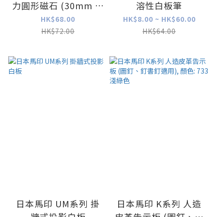
力圓形磁石 (30mm 直
溶性白板筆
徑), 8 粒
HK$68.00
HK$8.00 ~ HK$60.00
HK$72.00
HK$64.00
日本馬印 UM系列 掛
日本馬印 K系列 人造
牆式投影白板
皮革告示板 (圖釘、釘