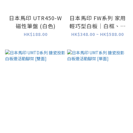
日本馬印 UTR450-W
日本馬印 FW系列 家用
磁性筆盤 (白色)
輕巧型白板｜白框、強
力磁吸、雙模式安裝
HK$188.00
HK$348.00 ~ HK$588.00
（可磁吸固定或掛鉤懸
掛）