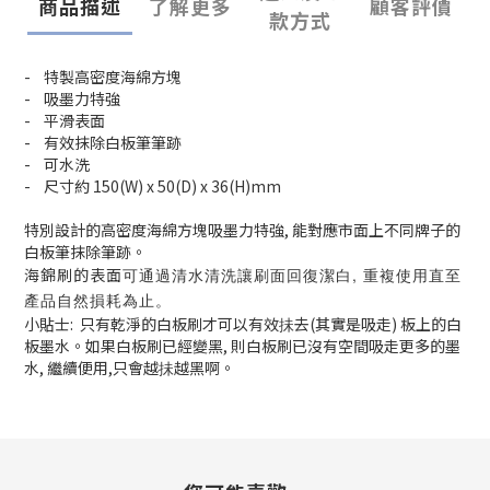
商品描述
了解更多
顧客評價
款方式
-
特製高密度海綿方塊
-
吸墨力特強
-
平滑表面
-
有效抹除白板筆筆跡
- 可水洗
- 尺寸約 150(W) x 50(D) x 36(H)mm
特別設計的高密度海綿方塊吸墨力特強
,
能對應市面上不同牌子的
白板筆抹除筆跡。
可通過清水清洗讓刷面回復潔白, 重複使用直至
海錦刷的表面
產品自然損耗為止。
小貼士
:
只有乾淨的白板刷才可以有效抺去
(其實是吸走) 板上的白
板墨水。如果白板刷已經變黑
,
則白板刷已沒有空間吸走更多的墨
水, 繼續便用,只會越抺越黑啊。