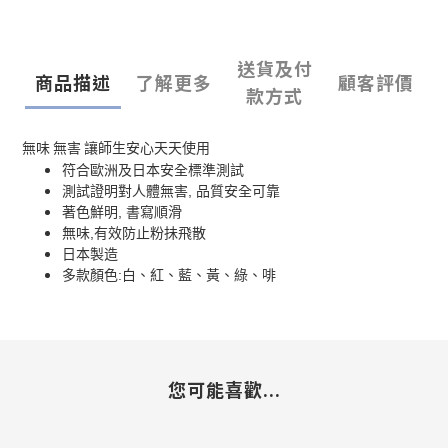
送貨及付
商品描述
了解更多
顧客評價
款方式
無味
無害
讓師生安心天天使用
符合歐洲及日本安全標準測試
測試證明對人體無害
,
品質安全可靠
著色鮮明
,
書寫順滑
無味
,
有效防止粉抺飛散
日本製造
多款顏色
:
白、紅、藍、黃、綠、啡
您可能喜歡...